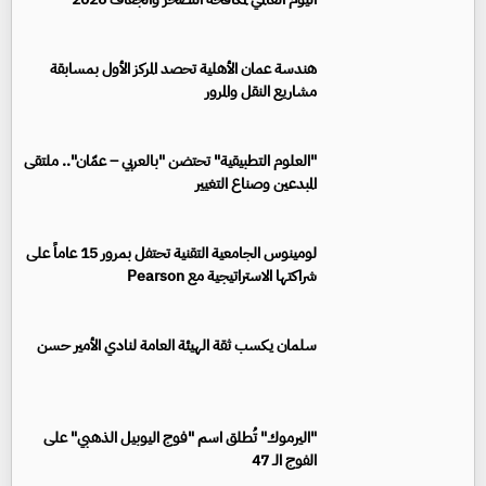
هندسة عمان الأهلية تحصد المركز الأول بمسابقة
مشاريع النقل والمرور
"العلوم التطبيقية" تحتضن "بالعربي – عمّان".. ملتقى
المبدعين وصناع التغيير
لومينوس الجامعية التقنية تحتفل بمرور 15 عاماً على
شراكتها الاستراتيجية مع Pearson
سلمان يكسب ثقة الهيئة العامة لنادي الأمير حسن
"اليرموك" تُطلق اسم "فوج اليوبيل الذهبي" على
الفوج الـ 47