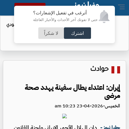
النسخة الكاملة
أترغب في تفعيل الإشعارات؟
حتى لا تفوتك آخر الأحداث والأخبار العاجلة
واردات الولايات المتحدة من النفط السعودي
تهبط إلى الصفر
اشترك
لا شكراً
حوادث
إيران: اعتداء يطال سفينة يهدد صحة
مرضى
الخميس-2026-04-23 10:23 am
دان الهلال الأحمر الإيراني ولجنة القانون
جفرا نيوز -