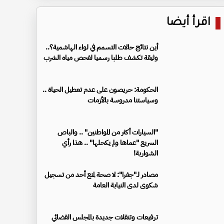
اقرأ أيضا
أين نتائج حالات التسمم في لواء الهاشمية؟..
وثيقة تكشف طلبا رسميا لفحص مياه الشرب
الحكومة: حريصون على عدم تعطيل الحياة ..
وسياستنا مدروسة بالأزمات
"السيارات أكثر من المواطنين" .. والباص
السريع "عماها ولم يكحلها" .. هذا رأي
الشواربة!
مصادر لـ"جفرا": لا صحة لمنع أحد من تسجيل
شكوى لدى النيابة العامة
ترفيعات وتنقلات جديدة بالمجلس القضائي