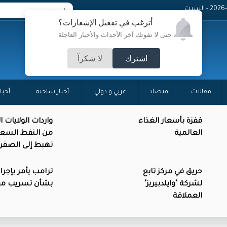
 - السبت
أترغب في تفعيل الإشعارات؟
حتى لا تفوتك آخر الأحداث والأخبار العاجلة
اشترك
لا شكراً
مقالات
اقتصاد
عربي و دولي
أخبار ساخنة
أخبا
قفزة بأسعار الغذاء
واردات الولايات 
العالمية
من النفط السع
تهبط إلى الصفر
حريق في مركز تابع
ترامب يأمر بإجرا
لشركة "وايلدبيريز"
بشأن تسريب م
العملاقة