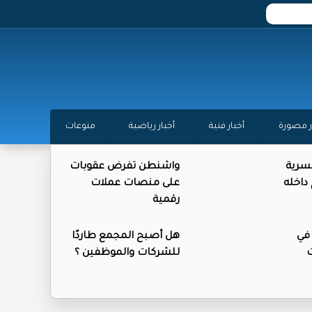
ر مصورة
أخبار فنية
أخبار رياضية
منوعات
لسرية
واشنطن تفرض عقوبات
اخله
على منصات عملات
رقمية
في
هل أصبح المجمع طاردًا
ت
للشركات والموظفين ؟