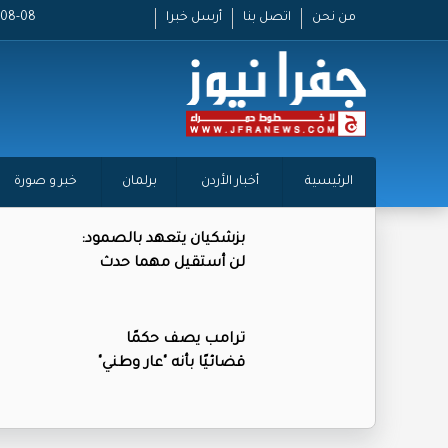
من نحن
اتصل بنا
أرسل خبرا
2026-08-08
الرئيسية
أخبار الأردن
برلمان
خبر و صورة
بزشكيان يتعهد بالصمود:
لن أستقيل مهما حدث
ترامب يصف حكمًا
قضائيًا بأنه "عار وطني"