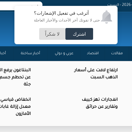
 - السبت
أترغب في تفعيل الإشعارات؟
حتى لا تفوتك آخر الأحداث والأخبار العاجلة
اشترك
لا شكراً
مقالات
اقتصاد
عربي و دولي
أخبار ساخنة
أخبا
ارتفاع لافت على أسعار
البنتاغون يرفع ا
الذهب السبت
عن تحطم جسم د
جثة
انفجارات تهز كييف
انخفاض قياسي 
وتقارير عن حرائق
معدل إزالة غابا
الأمازون