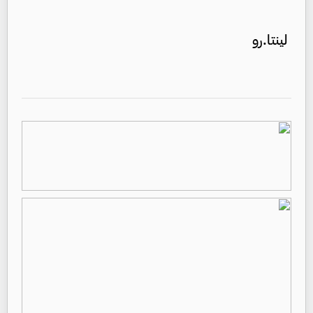
لينتا.رو