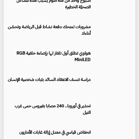
أسبوع واحد من قلة النوم يسبّب هذه المشاكل
الصحيّة الخطيرة
مشروبات تمنحك دفعة نشاط قبل الرياضة وتحسّن
أداءك
هواوي تطلق أول تلفاز لها بإضاءة خلفية RGB
MiniLED
دراسة تنسف الاعتقاد السائد بثبات شخصية الإنسان
تحذير في أوروبا.. 240 مصابا بفيروس حمى غرب
النيل
انخفاض قياسي في معدل إزالة غابات الأمازون