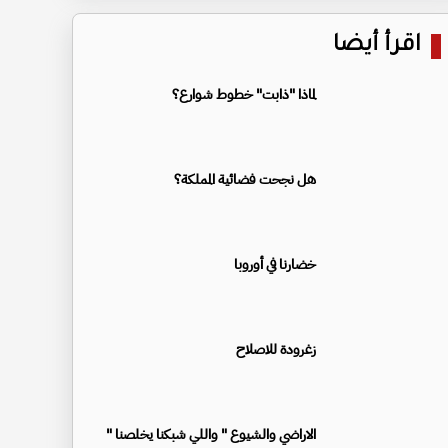
اقرأ أيضا
لماذا "ذابت" خطوط شوارع؟
هل نجحت فضائية المملكة؟
خضارنا في أوروبا
زغرودة للاصلاح
الاراضي والشيوع " واللي شبكنا يخلصنا "