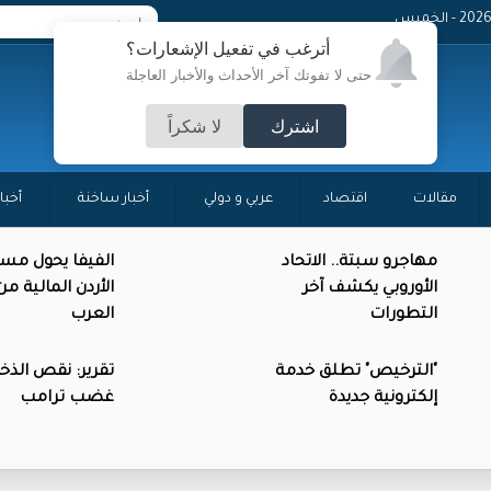
- الخميس
أترغب في تفعيل الإشعارات؟
حتى لا تفوتك آخر الأحداث والأخبار العاجلة
اشترك
لا شكراً
مقالات
اقتصاد
عربي و دولي
أخبار ساخنة
أخبا
مهاجرو سبتة.. الاتحاد
الفيفا يحول مس
الأوروبي يكشف آخر
الأردن المالية م
التطورات
العرب
"الترخيص" تطلق خدمة
تقرير: نقص الذخائ
إلكترونية جديدة
غضب ترامب