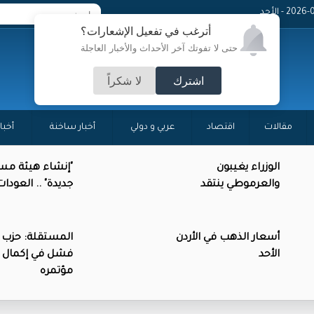
20 - الأحد
أترغب في تفعيل الإشعارات؟
حتى لا تفوتك آخر الأحداث والأخبار العاجلة
اشترك
لا شكراً
مقالات
اقتصاد
عربي و دولي
أخبار ساخنة
أخبا
الوزراء يغيبون
"إنشاء هيئة مس
والعرموطي ينتقد
جديدة" .. العود
أسعار الذهب في الأردن
المستقلة: حزب 
الأحد
فشل في إكمال 
مؤتمره