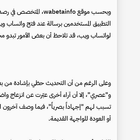
وبحسب موقع wabetainfo، ال
التطبيق المستخدمين برسالة عند فتح واتساب ويب م
لواتساب ويب، قد تلاحظ أن بعض الأمور تبدو مخت
وعلى الرغم من أن التحديث حظي بإشادة من بع
و"عصري"، إلا أن آراء أخرى عبّرت عن انزعاج و
تسبب لهم "إجهاداً بصرياً"، فيما وصف آخرون ال
أو العودة للواجهة القديمة.