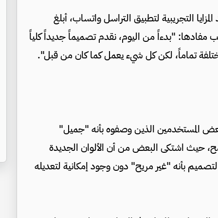
متخصص في رصد المزايا التجريبية لتطبيق التراسل واتساب، أبلغ
فادها: "بدءاً من اليوم، نقدم تصميماً جديداً كلياً
لفة تماماً، لكن كل شيء يعمل كما كان من قبل".
ض المستخدمين الذين وصفوه بأنه "جميل"
اضح، حيث اشتكى البعض من أن الألوان الجديدة
تصميم بأنه "غير مريح" دون وجود إمكانية لتعديله