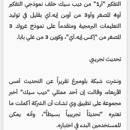
التفكير "آر1" من ديب سيك خلف نموذجي التفكير
أو4 المصغر وأو3 من أوبن إيه.آي بقليل في توليد
التعليمات البرمجية ومتقدماً على نموذج غروك 3
المصغر من "إكس.إيه.آي"، وكوين 3 من علي بابا.
تحديث تجريبي
ونشرت شبكة بلومبرغ تقريراً عن التحديث أمس
الأربعاء، وقالت إن أحد ممثلي "ديب سيك" أخبر
مجموعة على تطبيق وي تشات أن الشركة أكملت ما
تعتبره "تحديثاً تجريبياً بسيطاً"، وأنه يمكن
للمستخدمين البدء في اختباره.