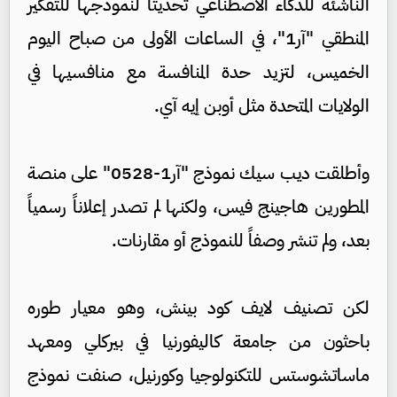
الناشئة للذكاء الاصطناعي تحديثاً لنموذجها للتفكير
المنطقي "آر1"، في الساعات الأولى من صباح اليوم
الخميس، لتزيد حدة المنافسة مع منافسيها في
الولايات المتحدة مثل أوبن إيه آي.
وأطلقت ديب سيك نموذج "آر1-0528" على منصة
المطورين هاجينج فيس، ولكنها لم تصدر إعلاناً رسمياً
بعد، ولم تنشر وصفاً للنموذج أو مقارنات.
لكن تصنيف لايف كود بينش، وهو معيار طوره
باحثون من جامعة كاليفورنيا في بيركلي ومعهد
ماساتشوستس للتكنولوجيا وكورنيل، صنفت نموذج