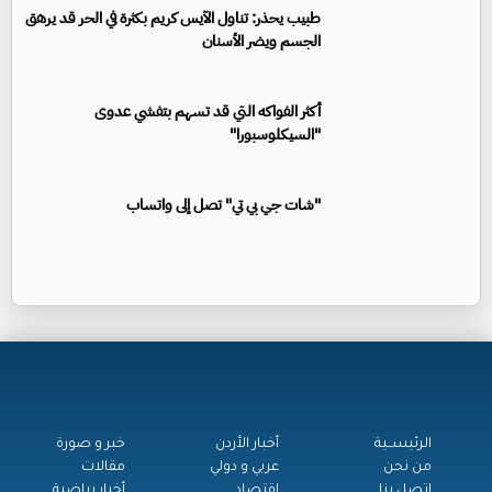
طبيب يحذر: تناول الآيس كريم بكثرة في الحر قد يرهق
الجسم ويضر الأسنان
أكثر الفواكه التي قد تسهم بتفشي عدوى
"السيكلوسبورا"
"شات جي بي تي" تصل إلى واتساب
الرئيســية
أخبار الأردن
خبر و صورة
من نحن
عربي و دولي
مقالات
اتصل بنا
اقتصاد
أخبار رياضية