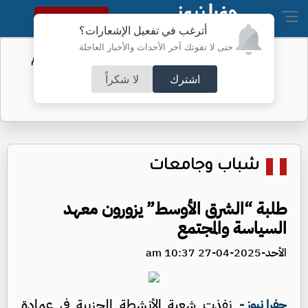
النسخة الكاملة
أترغب في تفعيل الإشعارات؟
حتى لا تفوتك آخر الأحداث والأخبار العاجلة
من جبل القلعة إلى اللويبدة.. بدء تصميم
تلفريك عمّان
اشترك
لا شكراً
شباب وجامعات
طلبة “الشرق الأوسط” يزورون معهد
السياسة والمجتمع
الأحد-2025-04-27 10:37 am
نفذت شعبة الأنشطة الحزبية في عمادة
جفرا نيوز -