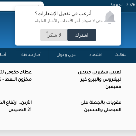
 - الجمعة
أترغب في تفعيل الإشعارات؟
حتى لا تفوتك آخر الأحداث والأخبار العاجلة
اشترك
لا شكراً
مقالات
اقتصاد
عربي و دولي
أخبار ساخنة
أخبا
تعيين سفيرين جديدين
عطاء حكومي لتع
لبيلاروس والبيرو غير
مخزون النفط - 
مقيمين
عقوبات بالجملة على
الأردن.. ارتفاع ال
الفيصلي والحسين
21 الخميس