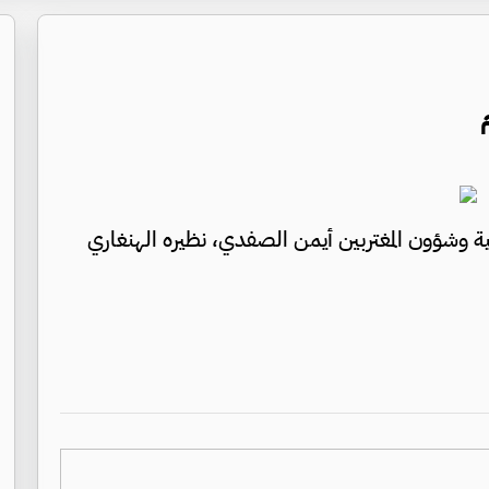
ية وشؤون المغتربين أيمن الصفدي، نظيره الهنغاري