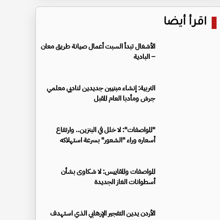
اقرأ أيضا
الأشغال تبدأ السبت أعمال صيانة طريق معان
– البادية
التربية: إنشاء مبنيين جديدين لناديي معلمي
جرش ومأدبا العام المقبل
"المواصفات": لا خلل في البنزين.. وارتفاع
أسعاره وراء "الشعور" بسرعة استهلاكه
المواصفات والمقاييس: لا شكاوى بشأن
أسطوانات الغاز الجديدة
الأردن يدين التفجير الإرهابي الذي استهدف