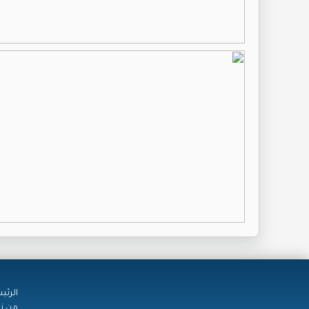
الرئي
من ن