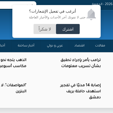
 - الجمعة
أترغب في تفعيل الإشعارات؟
حتى لا تفوتك آخر الأحداث والأخبار العاجلة
اشترك
لا شكراً
مقالات
اقتصاد
عربي و دولي
أخبار ساخنة
أخبا
ترامب يأمر بإجراء تحقيق
الذهب يتجه نحو
بشأن تسريب معلومات
مكاسب أسبوعي
إصابة 14 مدنيًا في تفجير
"المواصفات": لا
استهدف حافلة بريف
البنزين
دمشق