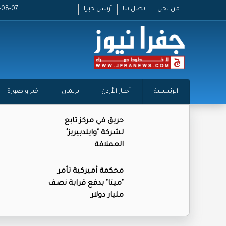
من نحن
اتصل بنا
أرسل خبرا
2026-08-07
الرئيسية
أخبار الأردن
برلمان
خبر و صورة
حريق في مركز تابع
لشركة "وايلدبيريز"
العملاقة
محكمة أميركية تأمر
"ميتا" بدفع قرابة نصف
مليار دولار