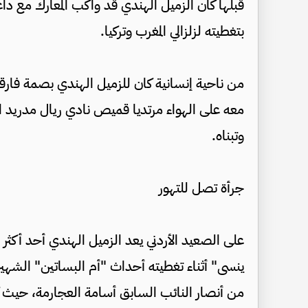
قبلها كان الزميل الهندي قد واكب المعارك مع دا
بتغطيته لزلزالي المغرب وتركيا.
من ناحية إنسانية كان للزميل الهندي بصمة فارقة
معه على الهواء مرتديا قميص نادي ريال مدريد الإ
وتبناه.
جرأة تصل للتهور
على الصعيد الأردني يعد الزميل الهندي أحد أكثر ا
ينسى" أثناء تغطيته أحداث "أم البساتين" الشه
من أنصار النائب السابق أسامة العجارمة، حيث ك