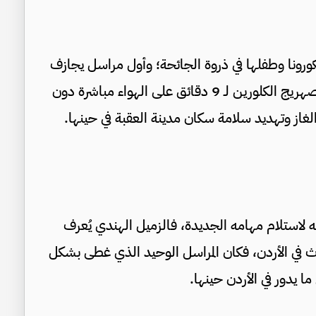
ورونا وطفلها في ذروة الجائحة؛ وأول مراسل يجازف
في الظهور ببث مباشر في ميناء العقبة ليلة انفجار صهريج الكلورين لـ 9 دقائق على الهواء مباشرة دون
الغاز وتهديد سلامة سكان مدينة العقبة في حينها.
لاستلام مهامه الجديدة، فالزميل الهندي يُعرف
ث في الأردن، فكان المراسل الوحيد الذي غطى بشكل
ا يدور في الأردن حينها.