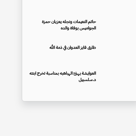
حاتم النعيمات ونجله يعزيان حمزة
الجواميس بوفاة والده
طارق فايز العدوان في ذمة الله
العوايشة يهنئ الهباهبه بمناسبة تخرج ابنته
د.سلسبيل