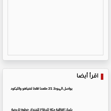
اقرأ أيضا
يواصل الهبوط: 21 مقعدا فقط لنتنياهو والليكود
يلماز: اتفاقية مكة للدفاع المشترك خطوة تاريخية