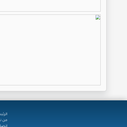
الرئي
من ن
اتصل 