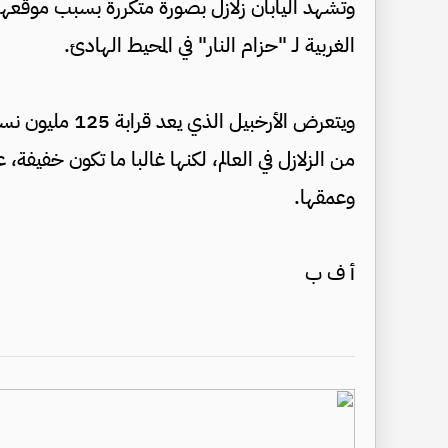
وتشهد اليابان زلازل بصورة متكررة بسبب موقعها
الغربية لـ "حزام النار" في المحيط الهادئ.
من الزلازل في العالم، لكنها غالبا ما تكون خفيف
وعمقها.
أ ف ب