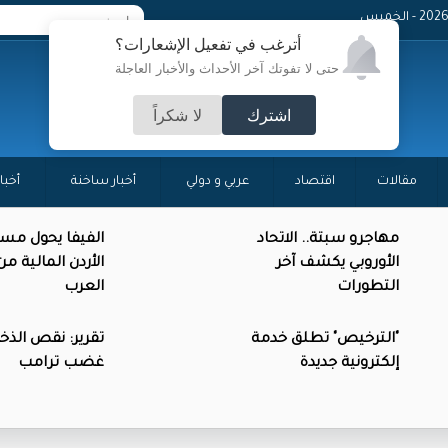
- الخميس
أترغب في تفعيل الإشعارات؟
حتى لا تفوتك آخر الأحداث والأخبار العاجلة
اشترك
لا شكراً
مقالات
اقتصاد
عربي و دولي
أخبار ساخنة
أخبا
مهاجرو سبتة.. الاتحاد
الفيفا يحول مس
الأوروبي يكشف آخر
الأردن المالية م
التطورات
العرب
"الترخيص" تطلق خدمة
تقرير: نقص الذخائ
إلكترونية جديدة
غضب ترامب