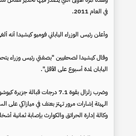
في العام 2011.
وأعلن رئيس الوزراء الياباني فوميو كيشيدا أنه أل
وقال كيشيدا لصحفيين "بصفتي رئيس وزراء يتحمل 
اليابان لمدة أسبوع على الأقل".
وضرب زلزال بقوة 7.1 درجات قبال
الهيئة إشارات مرور تهتز بعنف في ميازاكي على ال
وكالة إدارة الحرائق والكوارث بإصابة ثمانية أش