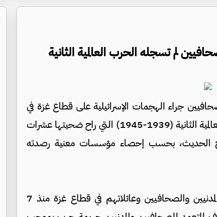
افيين لم تسجله الحرب العالمية الثانية
افيين جراء الهجمات الإسرائيلية على قطاع غزة في
أقل من شهرين، حصيلة قتلاهم خلال الحرب العالمية الثانية (1939-1945) التي راح ضحيتها عشرات
تاريخ الحديث، بحسب إحصاء مؤسسات معنية رصدته
ويواصل جيش الاحتلال الإسرائيلي، استهداف المدنيين والصحافيين وعائلاتهم في قطاع غزة منذ 7
هداف المتعمد للصحافيين والمدنيين جريمة حرب بموجب