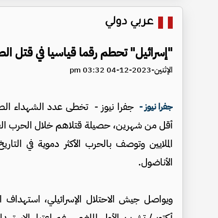
عربي دولي
"إسرائيل" تحطم رقما قياسيا في قتل الصح
الإثنين-2023-12-04 03:32 pm
جفرا نيوز - تخطى عدد الشهداء الصح
جفرا نيوز -
الملايين وتوصف بالحرب الأكثر دموية في ال
الأناضول.
أكتوبر/ تشرين الأول الماضي، رغم اعتبار الاست