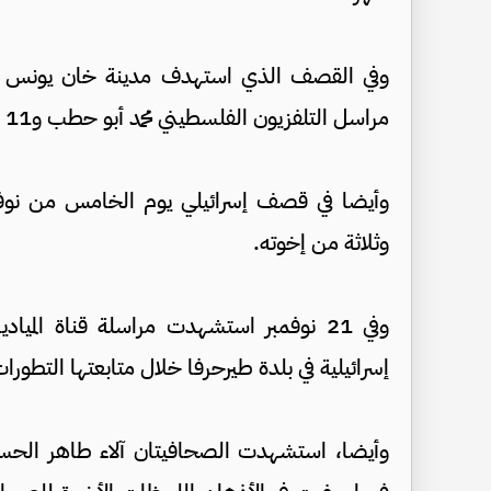
وفي القصف الذي استهدف مدينة خان يونس في 
مراسل التلفزيون الفلسطيني محمد أبو حطب و11 فردا من عائلته.
وأيضا في قصف إسرائيلي يوم الخامس من نوفمبر،
وثلاثة من إخوته.
وفي 21 نوفمبر استشهدت مراسلة قناة المي
إسرائيلية في بلدة طيرحرفا خلال متابعتها التطورات 
وأيضا، استشهدت الصحافيتان آلاء طاهر الحس