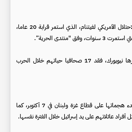
كما فقد 63 صحافيا حياتهم في الحرب خلال الاحتلال الأمريكي لفيتنام، الذي استمر قرابة 20 عاما،
وكذلك، بحسب لجنة حماية الصحافيين، ومقرها نيويورك، فقد 17 صحافيا حياتهم خلال الحرب
اتجهت إسرائيل إلى استهداف الصحافيين مع بدء هجماتها على قطاع غزة ولبنان في 7 أكتوبر، كما
 أفراد عائلاتهم على يد إسرائيل خلال الفترة نفسها.