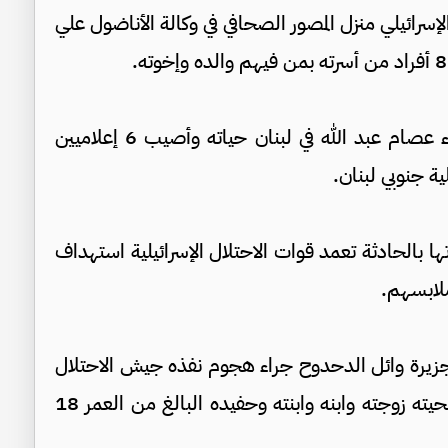
 الإسرائيلي منزل المصور الصحافي في وكالة الأناضول علي
وفي التاريخ نفسه، فقد مصور وكالة رويترز للأنباء عصام عبد الله في لبنان حياته وأصيب 6 إعلاميين
ة جنوبي لبنان.
 بالحادثة تعمد قوات الاحتلال الإسرائيلية استهداف
لابسهم.
جزيرة وائل الدحدوح جراء هجوم نفذه جيش الاحتلال
الإسرائيلي على قطاع غزة في 23 أكتوبر، فراح ضحيته زوجته وابنه وابنته وحفيده البالغ من العمر 18