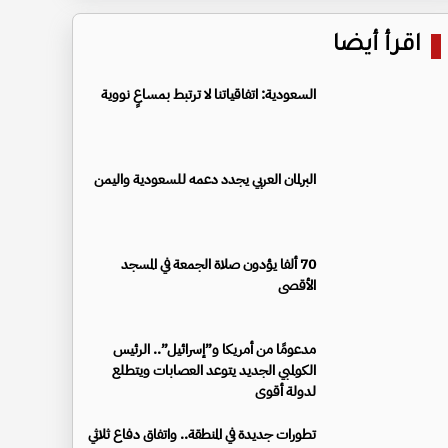
اقرأ أيضا
السعودية: اتفاقياتنا لا ترتبط بمساعٍ نووية
البرلمان العربي يجدد دعمه للسعودية واليمن
70 ألفا يؤدون صلاة الجمعة في المسجد
الأقصى
مدعومًا من أمريكا و”إسرائيل”.. الرئيس
الكولمبي الجديد يتوعد العصابات ويتطلع
لدولة أقوى
تطورات جديدة في المنطقة.. واتفاق دفاع ثلاثي