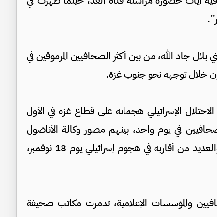
فية آيات خضورة مراسلة قناة الغد، حينما ظهرت في
”.
لال جاد الله، من بين أكثر الصحافيين المرموقين في
ون خلال توجهه نحو جنوب غزة.
الاحتلال الإسرائيلي هجماته على قطاع غزة في الأول
يسمبر/ كانون الأول الحالي، استشهد 3 صحافيين في يوم واحد، بينهم مصور وكالة الأناضول
منتصر الصواف الذي كان قد فقد والدته وأباه والعديد من أقاربه في هجوم إسرائيلي يوم 18 نوفمبر،
افيين والمؤسسات الإعلامية، تدمرت مكاتب صحيفة