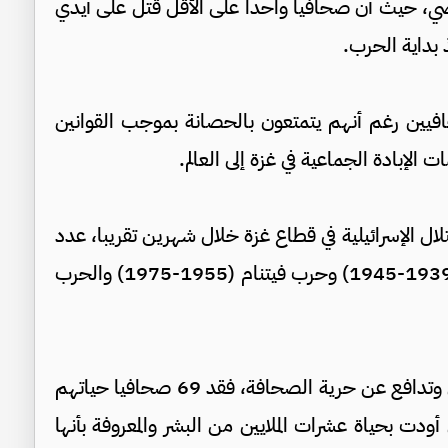
القطاع إلى 73، منذ 7 أكتوبر الماضي، حيث أن صحافيا واحدا على الأقل قتل على أيدي
 بداية الحرب.
افيين رغم أنهم يتمتعون بالحصانة بموجب القوانين
لإبادة الجماعية في غزة إلى العالم.
ل الإسرائيلية في قطاع غزة خلال شهرين تقريبا، عدد
الإعلاميين الذين قتلوا في الحرب العالمية الثانية (1939-1945) وحرب فيتنام (1955-1975) والحرب
ووفقا لمؤسسة "منتدى الحرية”، مقرها واشنطن وتدافع عن حرية الصحافة، فقد 69 صحافيا حياتهم
لتي أودت بحياة عشرات الملايين من البشر والمعروفة بأنها