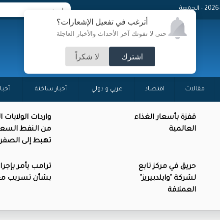
 - الجمعة
أترغب في تفعيل الإشعارات؟
حتى لا تفوتك آخر الأحداث والأخبار العاجلة
اشترك
لا شكراً
مقالات
اقتصاد
عربي و دولي
أخبار ساخنة
أخبا
قفزة بأسعار الغذاء
واردات الولايات 
العالمية
من النفط السع
تهبط إلى الصفر
حريق في مركز تابع
ترامب يأمر بإجرا
لشركة "وايلدبيريز"
بشأن تسريب م
العملاقة