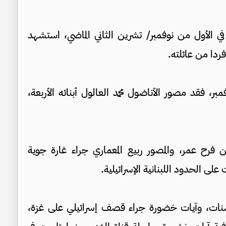
الأول من نوفمبر/ تشرين الثاني الماضي، استشهد
 فقد مصور الأناضول محمد العالول أبنائه الأربعة،
ادين فرح عمر، والمصور ربيع المعماري جراء غارة جوية
على الحدود اللبنانية الإسرائيلية.
نات، وآيات خضورة جراء قصف إسرائيلي على غزة،