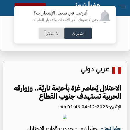
النسخة الكاملة
أترغب في تفعيل الإشعارات؟
حتى لا تفوتك آخر الأحداث والأخبار العاجلة
الخريجون بين فرحة الشهادة وهاجس
المستقبل
اشترك
لا شكراً
عربي دولي
الاحتلال يُحاصر غزة بأحزمة ناريّة.. وزوارقه
الحربية تستهدف جنوب القطاع
الإثنين-2023-12-04 01:46 pm
جفرا نيوز - جددت قوات الاحتلال
جفرا نيوز -