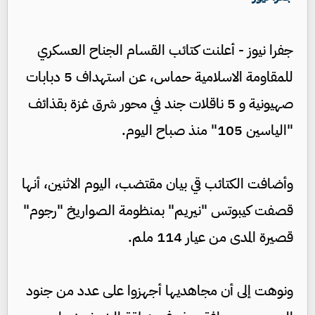
جفرا نيوز - أعلنت كتائب القسام الجناح العسكري
للمقاومة الاسلامية حماس، عن استهداف 5 دبابات
صهيونية و 5 ناقلات جند في محور شرق غزة بقذائف
"الياسين 105" منذ صباح اليوم.
وأضافت الكتائب قي بيان مقتضب، اليوم الاثنين، أنها
قصفت كيبوتس "نيريم" بمنظومة الصواريخ "رجوم"
قصيرة المدى من عيار 114 ملم.
ونوهت إلى أن مجاهديها أجهزوا على عدد من جنود