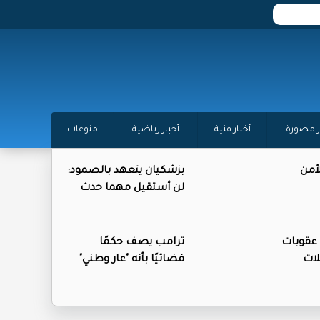
ر مصورة
أخبار فنية
أخبار رياضية
منوعات
أمن
بزشكيان يتعهد بالصمود:
لن أستقيل مهما حدث
عقوبات
ترامب يصف حكمًا
ات
قضائيًا بأنه "عار وطني"