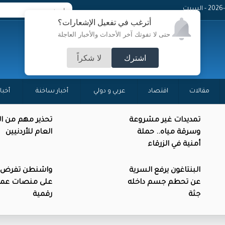
 - السبت
أترغب في تفعيل الإشعارات؟
حتى لا تفوتك آخر الأحداث والأخبار العاجلة
اشترك
لا شكراً
مقالات
اقتصاد
عربي و دولي
أخبار ساخنة
أخبا
تمديدات غير مشروعة
تحذير مهم من ال
وسرقة مياه.. حملة
العام للأردنيين
أمنية في الزرقاء
البنتاغون يرفع السرية
واشنطن تفرض 
عن تحطم جسم داخله
على منصات عمل
جثة
رقمية