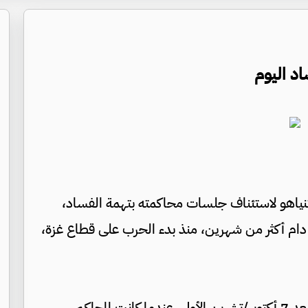
د اليوم
 نتنياهو لاستئناف جلسات محاكمته بتهمة الفساد،
كانون الأول 2023، بعد توقف دام أكثر من شهرين، منذ بدء الحرب على قطاع غزة،
وكان من المقرر أن تستمر المحاكمة، لكنها توقفت بعد 7 أكتوبر/تشرين الأول، عندما كانت المحاكم