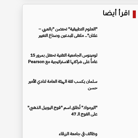
اقرأ أيضا
"العلوم التطبيقية" تحتضن "بالعربي –
عمّان".. ملتقى المبدعين وصناع التغيير
لومينوس الجامعية التقنية تحتفل بمرور 15
عاماً على شراكتها الاستراتيجية مع Pearson
سلمان يكسب ثقة الهيئة العامة لنادي الأمير
حسن
"اليرموك" تُطلق اسم "فوج اليوبيل الذهبي"
على الفوج الـ 47
وظائف في جامعة الزرقاء