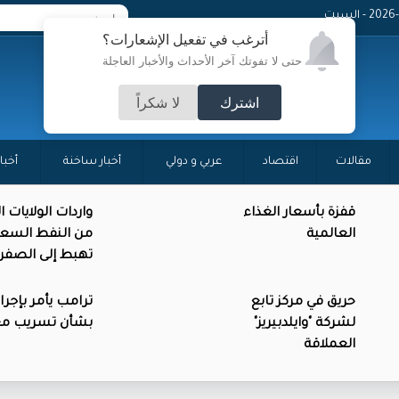
 - السبت
أترغب في تفعيل الإشعارات؟
حتى لا تفوتك آخر الأحداث والأخبار العاجلة
اشترك
لا شكراً
مقالات
اقتصاد
عربي و دولي
أخبار ساخنة
أخبا
قفزة بأسعار الغذاء
واردات الولايات 
العالمية
من النفط السع
تهبط إلى الصفر
حريق في مركز تابع
ترامب يأمر بإجرا
لشركة "وايلدبيريز"
بشأن تسريب م
العملاقة