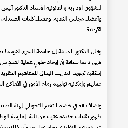
للشؤون الإدارية والقانونية الأستاذ الدكتور أنيس ا
وأعضاء مجلس النقابة، وعمداء كليات الصيدلة، و
الأردنية.
وقال الدكتور العبابنة إن جامعة الشرق الأوسط تحظ
فهي دائمًا سبّاقة في إيجاد حلولٍ عملية لعددٍ من
إمكانية تجويد التدريب الميداني للمفاهيم النظري
عملهم وإمكانية توليهم زمام الأمور في الأماكن ا
وأضاف أنه في خضم التغيير التحويلي لمهنة الصيدلة
ظهور تقنيات جديدة غيّرت من آلية الممارسة الوظي
عن دورهم التقليدي تجاه عملهم، وأن ذلك يعني ض