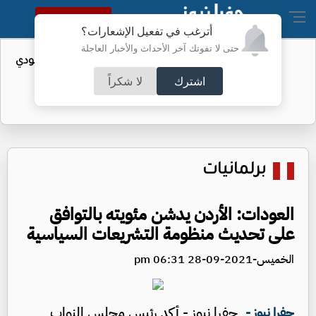
النسخة الكاملة
أترغب في تفعيل الإشعارات؟
حتى لا تفوتك آخر الأحداث والأخبار العاجلة
واردات الولايات المتحدة من النفط السعودي
تهبط إلى الصفر
اشترك
لا شكراً
برلمانيات
العودات: الأردن يدشن مئويته بالتوافق
على تحديث منظومة التشريعات السياسية
الخميس-2021-09-28 06:31 pm
جفرا نيوز - أكد رئيس مجلس النواب
جفرا نيوز -