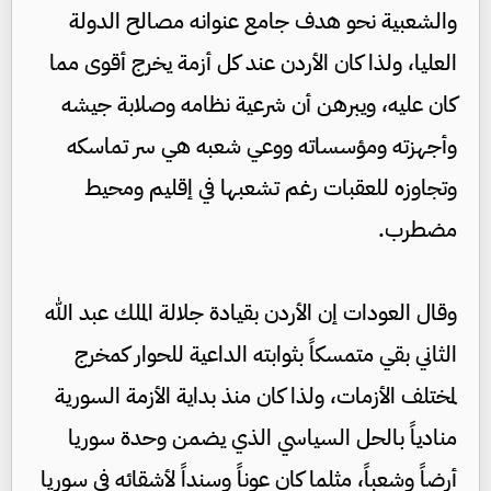
والشعبية نحو هدف جامع عنوانه مصالح الدولة
العليا، ولذا كان الأردن عند كل أزمة يخرج أقوى مما
كان عليه، ويبرهن أن شرعية نظامه وصلابة جيشه
وأجهزته ومؤسساته ووعي شعبه هي سر تماسكه
وتجاوزه للعقبات رغم تشعبها في إقليم ومحيط
مضطرب.
وقال العودات إن الأردن بقيادة جلالة الملك عبد الله
الثاني بقي متمسكاً بثوابته الداعية للحوار كمخرج
لمختلف الأزمات، ولذا كان منذ بداية الأزمة السورية
منادياً بالحل السياسي الذي يضمن وحدة سوريا
أرضاً وشعباً، مثلما كان عوناً وسنداً لأشقائه في سوريا