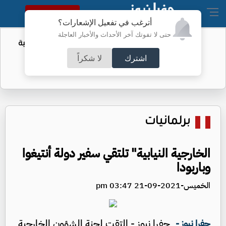
النسخة الكاملة
أترغب في تفعيل الإشعارات؟
حتى لا تفوتك آخر الأحداث والأخبار العاجلة
أمر لتقييد حق اكتساب الجنسية الأميركية
بالولادة
اشترك
لا شكراً
برلمانيات
الخارجية النيابية" تلتقي سفير دولة أنتيغوا
وباربودا
الخميس-2021-09-21 03:47 pm
جفرا نيوز - التقت لجنة الشؤون الخارجية
جفرا نيوز -