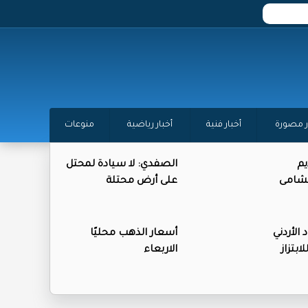
ر مصورة
أخبار فنية
أخبار رياضية
منوعات
يم
الصفدي: لا سيادة لمحتل
لنشامى
على أرض محتلة
 الأردني
أسعار الذهب محليًا
بتزاز
الاربعاء