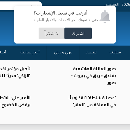
- الخميس
أترغب في تفعيل الإشعارات؟
حتى لا تفوتك آخر الأحداث والأخبار العاجلة
اشترك
لا شكراً
مقالات
اقتصاد
عربي و دولي
أخبار ساخنة
أخبا
صور العائلة الهاشمية
تأجيل مؤتمر تقد
بفنـدق عريـق في بيروت -
"الزاكي" مدربًا ل
صور
"عصا قشاطة" تنقذ زميلًا
الأمير علي: الاتحاد
في المملكة من "العقر"
يرفض الخضوع للا