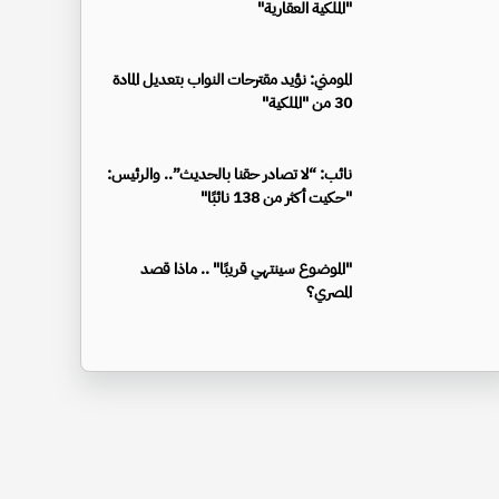
"الملكية العقارية"
المومني: نؤيد مقترحات النواب بتعديل المادة
30 من "الملكية"
نائب: “لا تصادر حقنا بالحديث”.. والرئيس:
"حكيت أكثر من 138 نائبًا"
"الموضوع سينتهي قريبًا" .. ماذا قصد
المصري؟