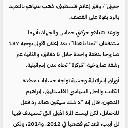
جنوني”، وفق إعلام فلسطيني، ذهب نتنياهو بالتعهد
بالرد بقوة على القصف.
وتوعد نتنياهو حركتي حماس والجهاد بأنهما
ستدفعان "ثمنا باهظا”، بعد إعلان الأولى توجيه 137
صاروخا بدفعة واحدة خلال 5 دقائق، والثانية عبر
رشقة صاروخية "مُركزة” تجاه مدن إسرائيلية.
أوراق إسرائيلية وحشية تواجه حسابات معقدة
الكاتب والمحل السياسي الفلسطيني، إبراهيم
المدهون، قال إنه "لا شك سيكون هناك رد فعل
للاحتلال، لكن ليست المرة الأولى التي تستهدف فيها
تل أبيب، فقد تم قصفها في 2012، و2014، ولكن