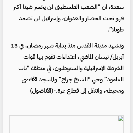
سعدة، أن "الشعب الفلسطيني لن يخسر شيئا أكثر
فهو تحت الحصار والعدوان، وإسرائيل لن تصمد
طويلا”.
وتشهد مدينة القدس منذ بداية شهر رمضان، في 13
أبريل/ نيسان الماضي، اعتداءات تقوم بها قوات
الشرطة الإسرائيلية والمستوطنون، في منطقة "باب
العامود” وحي "الشيخ جراح” والمسجد الأقصى
ومحيطه، وانتقل إلى قطاع غزة.-(الأناضول)