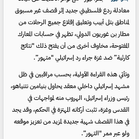
معادلة ردع فلسطيني جديد إثر قصف غير مسبوق
لمناطق بتل أبيب وتعليق إقلاع جميع الرحلات من
مطار بن غوريون الدولي، تظهر في حسابات المعارك
المفتوحة، مخاوف أخرى من أن يفتح ذلك "نتائج
كارثية” ضد غزة جراء رد إسرائيلي "متهور”.
وتأتي هذه القراءة الأولية، بحسب مراقبين في ظل
مشهد إسرائيلي داخلي معقد يحاول بنيامين نتنياهو،
رئيس وزراء إسرائيل، الهروب منه لمواجهات في
القدس وغزة، تثبت أركانه المهتزة في الحكم، وقد يجد
في هذا القصف شهية جديدة لمزيد من تعزيز موقعه
ولو عبر ممر "التهور”.