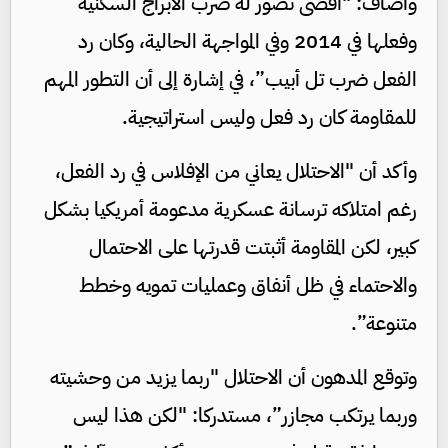
وأضاف: "أقصى تصور له ضرب الأبراج السكنية
وفعلها في 2014 وفي المواجهة الحالية، وكان رد
الفعل ضرب تل أبيب”، في إشارة إلى أن التطور المهم
للمقاومة كان رد فعل وليس استراتيجية.
وأكد أن "الاحتلال يعاني من الإفلاس في رد الفعل،
رغم امتلاكه ترسانة عسكرية مدعومة أمريكيا بشكل
كبير، لكن المقاومة أثبتت قدرتها على الاحتمال
والاحتماء في ظل أنفاق وعمليات تمويه وخطط
متنوعة”.
وتوقع المدهون أن الاحتلال "ربما يزيد من وحشيته
وربما يرتكب مجازر”، مستدركا: "لكن هذا ليس