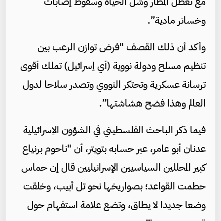
مع تعطل المطار وشل الحياة وسقوط إصابات
وخسائر مادية”.
وأكد أن ذلك القصف "فرض توازن الرعب بين
تنظيم مسلح ودولة نووية (أي إسرائيل) تملك أقوى
ترسانة عسكرية وتحتكر النووي وتصدر سلاحا لدول
العالم وهذا فضح هشاشتها”.
فيما ذكر الباحث الفلسطيني في الشؤون الإسرائيلية
عدنان أبو عامر، عبر حسابه بتويتر، أن "ناحوم برنياع
كبير المحللين السياسيين الإسرائيليين قال إن حماس
حطمت القواعد؛ بصواريخها نحو تل أبيب، وخلقت
وضعا جديدا لا يطاق، وتضع علامة استفهام حول