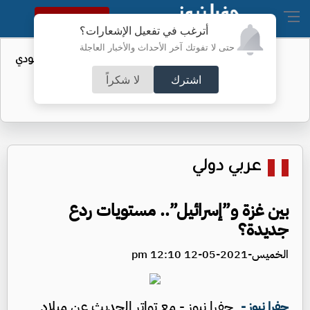
النسخة الكاملة
أترغب في تفعيل الإشعارات؟
حتى لا تفوتك آخر الأحداث والأخبار العاجلة
دي
إصابات إيبولا في الكونغو تتجاوز 4 آلاف
اشترك
لا شكراً
عربي دولي
بين غزة و”إسرائيل”.. مستويات ردع
جديدة؟
الخميس-2021-05-12 12:10 pm
جفرا نيوز - مع تواتر الحديث عن ميلاد
جفرا نيوز -