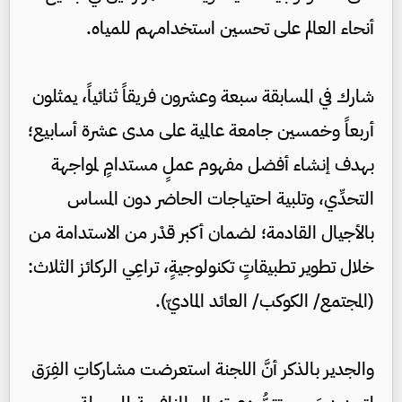
أنحاء العالم على تحسين استخدامهم للمياه.
شارك في المسابقة سبعة وعشرون فريقاً ثنائياً، يمثلون
أربعاً وخمسين جامعة عالمية على مدى عشرة أسابيع؛
بهدف إنشاء أفضل مفهوم عملٍ مستدامٍ لمواجهة
التحدِّي، وتلبية احتياجات الحاضر دون المساس
بالأجيال القادمة؛ لضمان أكبر قدْر من الاستدامة من
خلال تطوير تطبيقاتٍ تكنولوجيةٍ، تراعِي الركائز الثلاث:
(المجتمع/ الكوكب/ العائد الماديّ).
والجدير بالذكر أنَّ اللجنة استعرضت مشاركاتِ الفِرَق