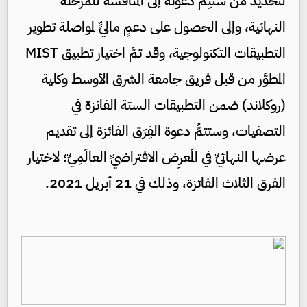
لتحديد مَن ستتِمُّ دعوته إلى المنافسة للمرحلة
النهائية، وإلى الحصول على دعمٍ ماليٍّ لمواصلة تطوير
التطبيقات التكنولوجية، وقد تمَّ اختيار تطبيق MIST
المطوَّر من قبل فريق جامعة الشرق الأوسط وكلية
(روكلاند) ضمن التطبيقات الستة الفائزة في
التصفيات، وستتمُّ دعوة الفِرَق الفائزة إلى تقديم
عرضها النهائيِّ في المَعرِض الافتراضيِّ العالَمِيِّ؛ لاختيار
الفرق الثلاث الفائزة، وذلك في 21 أبريل 2021.