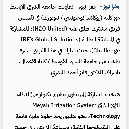
جفرا نيوز - تعاونت جامعة الشرق الأوسط
جفرا نيوز -
مع كلية (روكلاند كوميونيتي / نيويورك) في تأسيس
فريق مشترك أطلق عليه (H2O United)؛ للمشاركة
في المسابقة العالمية (IREX Global Solutions
Challenge)، حيث شارك في هذا الفريق عشرة
طلاب من جامعة الشرق الأوسط / كلية الأعمال،
بإشراف الدكتور فايز أحمد البدريّ.
هدفتِ المشاركة إلى تطوير تطبيقٍ تكنولوجيٍّ لنظام
الرَّيِّ الذكيِّ Meyah Irrigation System
Technology، وهو تطبيق يجد حلولاً مائية قائمة
على التكنولوجيا الذكية، ويساعدُ المزارعين في جميع