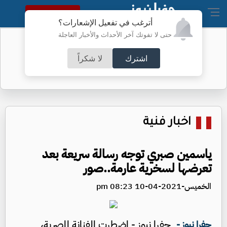
النسخة الكاملة
أترغب في تفعيل الإشعارات؟
حتى لا تفوتك آخر الأحداث والأخبار العاجلة
نواب غائبون عن جلسة الأحد - أسماء
اشترك
لا شكراً
اخبار فنية
ياسمين صبري توجه رسالة سريعة بعد
تعرضها لسخرية عارمة..صور
الخميس-2021-04-10 08:23 pm
جفرا نيوز - اضطرت الفنانة المصرية،
جفرا نيوز -