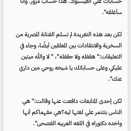
حسابات علي الفيسبوك. هذا حساب مزور. وأنا
سأغلقه".
لكن بعد هذه التغريدة لم تسلم الفنانة المصرية من
السخرية والانتقادات بين المعلقين أيضًا، وجاء في
التعليقات:" هقفله ولا حقفله"، " لا والله ميتين
عليكي وعلى حساباتك يا شيخه روحي مين داري
عنك".
لكن إحدى المتابعات دافعت عنها وقالت:" هي
الناس بتتنمر علي لغتها ليه؟هي مفهماكم أنها
واخده دكتوراه في اللغه العربيه الفصحى".