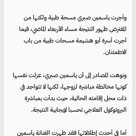
وأجرت ياسمين صبري مسحة طبية ولكنها من
المفترض ظهور النتيجة مساء الأربعاء الماضي، فيما
أجرت أسرة أبو هشيمة مسحات طبية من باب
الاطمئنان.
ونوهت المصادر إلى أن ياسمين صبري، عزلت نفسها
كونها مخالطة مباشرة لزوجها، لكنها لا تتواجد في
ذات محل إقامته الحالية، حيث بدأت بمباشرة
البروتوكول العلاجي تحسبا لإيجابية النتيجة.
أما في أحدث إطلالاتها فقد ظهرت الفنانة ياسمين