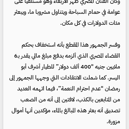
وكان الفنان المصري ظهر الأربعاء وهو مستلقيا على
عوامة في حمام السباحة ويتناول مشروبا ما، ويبعثر
مئات الدولارات في كل مكان.
وفسر الجمهور هذا المقطع بأنه استخفاف بحكم
القضاء المصري الذي ألزمه بدفع مبلغ مالي يقدر بـ6
ملايين جنيه "400 ألف دولار” للطيار أشرف أبو
اليسر. كما شملت الانتقادات التي وجهها الجمهور إلى
رمضان "عدم احترام النعمة”، فيما اتهمه العديد
من المتابعين بالكذب، لافتين إلى أنه من الصعب
تصديق أنه بعثر هذه المبالغ بالماء، مؤكدين أنها أموال
مزورة.