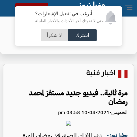
النسخة الكاملة
أترغب في تفعيل الإشعارات؟
حتى لا تفوتك آخر الأحداث والأخبار العاجلة
"إنشاء هيئة مستقلة جديدة" .. العودات
يوضح
اشترك
لا شكراً
اخبار فنية
مرة ثانية.. فيديو جديد مستفز لمحمد
رمضان
الخميس-2021-04-10 03:58 pm
نشر الفنان المصري محمد رمضان للمرة
جفرا نيوز -