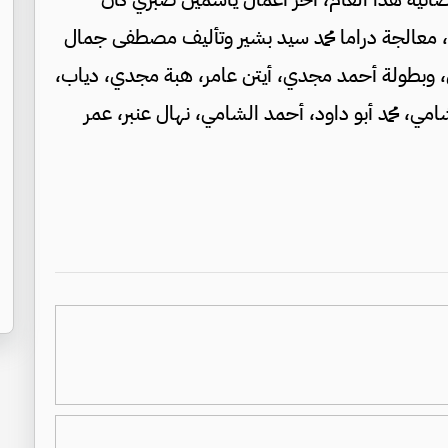
مسلسل "فرصة تانية” وعرض في رمضان 2020، معالجة دراما محمد سيد بشير وتأليف مصطفى جمال
 وبطولة أحمد مجدي، أيتن عامر، هبة مجدي، دياب،
امي، محمد أبو داود، أحمد الشامي، نهال عنبر، عمر