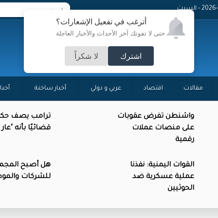
 - السبت
أترغب في تفعيل الإشعارات؟
حتى لا تفوتك آخر الأحداث والأخبار العاجلة
اشترك
لا شكراً
مقالات
اقتصاد
عربي و دولي
أخبار ساخنة
أخبا
واشنطن تفرض عقوبات
ترامب يصف حكمً
على منصات عملات
قضائيًا بأنه "عار
رقمية
القوات اليمنية: نفذنا
هل أصبح المجمع 
عملية عسكرية ضد
للشركات والموظ
الحوثيين