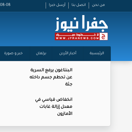
من نحن
اتصل بنا
أرسل خبرا
2026-08-08
الرئيسية
أخبار الأردن
برلمان
خبر و صورة
البنتاغون يرفع السرية
عن تحطم جسم داخله
جثة
انخفاض قياسي في
معدل إزالة غابات
الأمازون