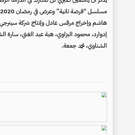
هاشم وإخراج ‏مرقس عادل وإنتاج شركة سينرجي،
إدوارد، محمود البزاوي، هبة عبد الغني، ‏سارة الش
الشناوي، محمد جمعة‎.