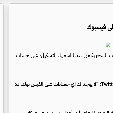
لى فيسبوك
ات السخرية من ضبط اسمها، التشكيل، على حساب
حيث كتبت ياسمين صبري عبر حسابها بموقع Twitter: "لا يوجد لد اي حسابات على الفيس بوك. دة
ضانية هذا العام، آخر أعمال ياسمين صبري كان