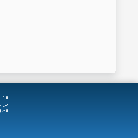
الرئي
من ن
اتصل 