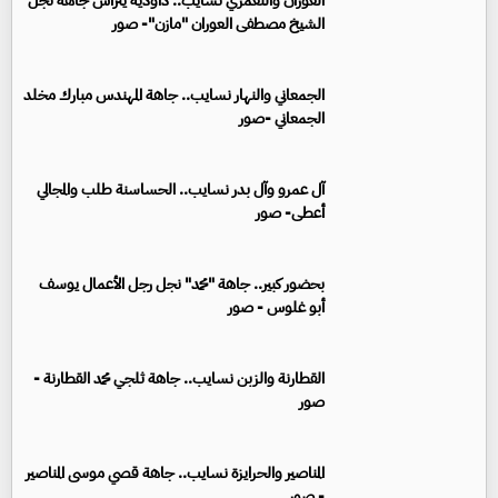
العوران والتعمري نسايب.. داودية يترأس جاهة نجل
الشيخ مصطفى العوران "مازن"- صور
الجمعاني والنهار نسايب.. جاهة المهندس مبارك مخلد
الجمعاني -صور
آل عمرو وآل بدر نسايب.. الحساسنة طلب والمجالي
أعطى- صور
بحضور كبير.. جاهة "محمد" نجل رجل الأعمال يوسف
أبو غلوس - صور
القطارنة والزبن نسايب.. جاهة ثلجي محمد القطارنة -
صور
المناصير والحرايزة نسايب.. جاهة قصي موسى المناصير
- صور