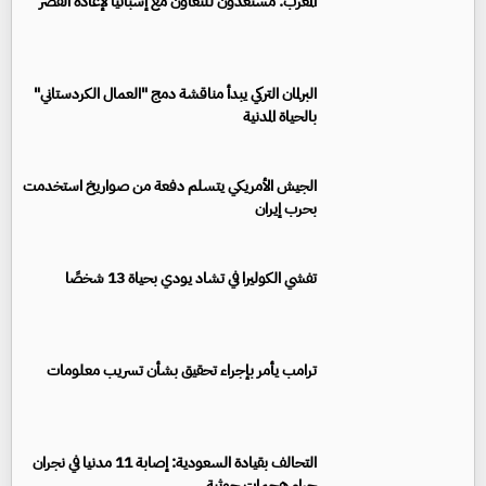
المغرب: مستعدون للتعاون مع إسبانيا لإعادة القُصر
البرلمان التركي يبدأ مناقشة دمج "العمال الكردستاني"
بالحياة المدنية
الجيش الأمريكي يتسلم دفعة من صواريخ استخدمت
بحرب إيران
تفشي الكوليرا في تشاد يودي بحياة 13 شخصًا
ترامب يأمر بإجراء تحقيق بشأن تسريب معلومات
التحالف بقيادة السعودية: إصابة 11 مدنيا في نجران
جراء هجمات حوثية