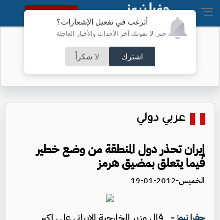
النسخة الكاملة
أترغب في تفعيل الإشعارات؟
حتى لا تفوتك آخر الأحداث والأخبار العاجلة
حريق في مركز تابع لشركة "وايلدبيريز"
العملاقة
اشترك
لا شكراً
عربي دولي
إيران تحذر دول المنطقة من وضع خطير
فيما يتعلق بمضيق هرمز
الخميس-2012-01-19
قال وزير الخارجية الإيراني على اكبر
جفرا نيوز -