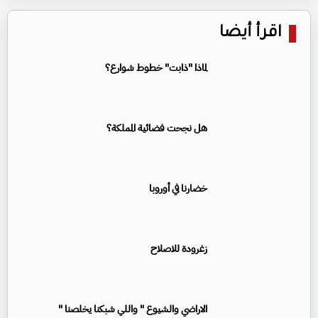
اقرأ أيضا
لماذا "ذابت" خطوط شوارع؟
هل نجحت فضائية المملكة؟
خضارنا في أوروبا
زغرودة للاصلاح
الاراضي والشيوع " واللي شبكنا يخلصنا "