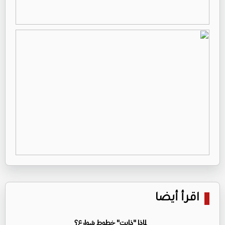
اقرأ أيضا
لماذا "ذابت" خطوط شوارع؟