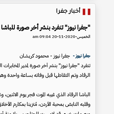
أخبار جفرا
"جفرا نيوز" تنفرد بنشر أخر صورة للباشا 
الخميس-2020-11-20 09:04 am
جفرا نيوز - محمود كريشان
جفرا نيوز -
تنفرد "جفرا نيوز" بنشر أخر صورة لمدير المخابرات ال
الرقاد وتم التقاطها قبل وفاته بساعة واحدة وهو
الباشا الرقاد الذي غيبه الموت فجر يوم الاثنين، وغ
وقلبه النابض بمحبة الأردن، مُتزينا بمكارم الأخل
وبصمات خيره، قد لامست المحتاجين.. بلا منة أو 