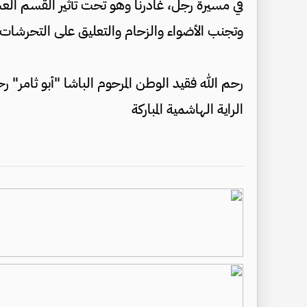
في مسيرة رجل، غادرنا وهو تحت تأثير القسم الع
وتجنب الأضواء والزحام والتعليق على التحرشات أ
رحم الله فقيد الوطن المرحوم الباشا "أبو ثامر" 
الراية الهاشمية المباركة