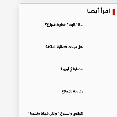
اقرأ أيضا
لماذا "ذابت" خطوط شوارع؟
هل نجحت فضائية المملكة؟
خضارنا في أوروبا
زغرودة للاصلاح
الاراضي والشيوع " واللي شبكنا يخلصنا "