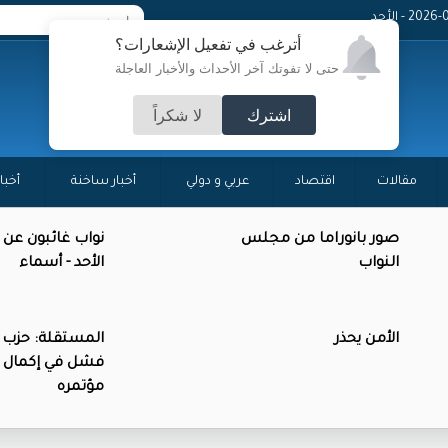
20 - الأحد
أترغب في تفعيل الإشعارات؟
حتى لا تفوتك آخر الأحداث والأخبار العاجلة
اشترك
لا شكراً
مقالات
اقتصاد
عربي و دولي
أخبار ساخنة
أخبا
صور بانوراما من مجلس
نواب غائبون عن
النواب
الأحد - أسماء
الأمن يحذر
المستقلة: حزب 
فشل في إكمال 
مؤتمره