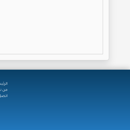
الرئي
من ن
اتصل 