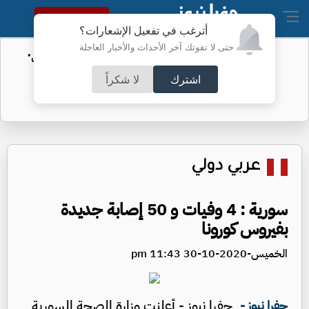
النسخة الكاملة
أترغب في تفعيل الإشعارات؟
حتى لا تفوتك آخر الأحداث والأخبار العاجلة
الأمن السيبراني يحذر من رسائل "واتساب"
اشترك
لا شكراً
عربي دولي
سورية : 4 وفيات و 50 إصابة جديدة
بفيروس كورونا
الخميس-2020-10-30 11:43 pm
جفرا نيوز - أعلنت وزارة الصحة السورية
جفرا نيوز -