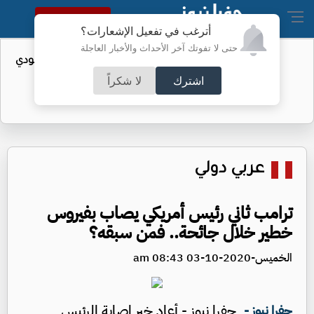
النسخة الكاملة
أترغب في تفعيل الإشعارات؟
حتى لا تفوتك آخر الأحداث والأخبار العاجلة
واردات الولايات المتحدة من النفط السعودي
تهبط إلى الصفر
اشترك
لا شكراً
عربي دولي
ترامب ثاني رئيس أمريكي يصاب بفيروس
خطير خلال جائحة.. فمن سبقه؟
الخميس-2020-10-03 08:43 am
جفرا نيوز - أعاد خبر إصابة الرئيس
جفرا نيوز -