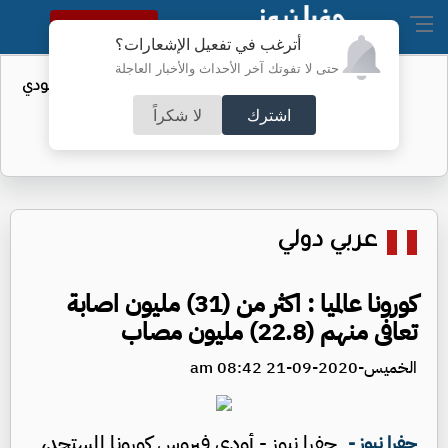
النسخة الكاملة
أترغب في تفعيل الإشعارات؟
حتى لا تفوتك آخر الأحداث والأخبار العاجلة
واردات الولايات المتحدة من النفط السعودي
تهبط إلى الصفر
اشترك
لا شكراً
عربي دولي
كورونا عالميا : اكثر من (31) مليون اصابة
تعافى منهم (22.8) مليون مصاب
الخميس-2020-09-21 08:42 am
جفرا نيوز - أودى فيروس كورونا المستجد،
جفرا نيوز -