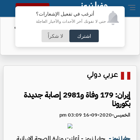
النسخة الكاملة
أترغب في تفعيل الإشعارات؟
حتى لا تفوتك آخر الأحداث والأخبار العاجلة
الفيفا يحول مستحقات الأردن المالية من
كأس العرب
اشترك
لا شكراً
عربي دولي
إيران: 179 وفاة و2981 إصابة جديدة
بكورونا
الخميس-2020-09-16 03:09 pm
جفرا نيوز - أعلنت وزارة الصحة الإيرانية
جفرا نيوز -