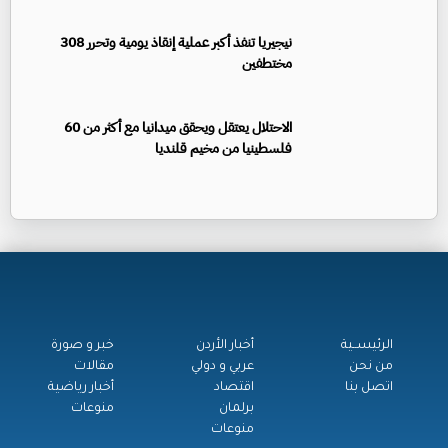
نيجيريا تنفذ أكبر عملية إنقاذ يومية وتحرر 308
مختطفين
الاحتلال يعتقل ويحقق ميدانيا مع أكثر من 60
فلسطينيا من مخيم قلنديا
الرئيســية
أخبار الأردن
خبر و صورة
من نحن
عربي و دولي
مقالات
اتصل بنا
اقتصاد
أخبار رياضية
برلمان
منوعات
منوعات