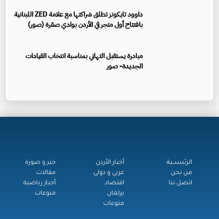
داوود تايكونز تطلق شراكتها مع علامة ZED اللبنانية
بافتتاح أول متجر في الأردن بوادي صقرة (صور)
مبادرة يستقبل التهاني بمناسبة انتخاب القيادات
الجديدة- صور
الرئيســية
أخبار الأردن
خبر و صورة
من نحن
عربي و دولي
مقالات
اتصل بنا
اقتصاد
أخبار رياضية
برلمان
منوعات
منوعات