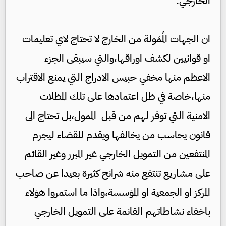
الخارجي.
ان الجهات المُمَولة من الخارج لا تحتاج لاي تعليمات
او قوانيين لكشف اوراقها،والتي سيبقى الجزء
الاعظم منها مخفي حبيس الادراج التي يمنع الاقتراب
منها،خاصة في ظل اعتمادها على تلك المظلات
الامنية التي توفر لهم من قبل الممول،بل تحتاج الى
قانون يحاسب من يخالفها ويقدم للقضاء ليجرم
المنتفعين من التمويل الخارجي غير المبرر وغير القائم
على مشاريع تنتفع منه شرائح كثيرة بعيدا عن صاحب
المركز او الجمعية او المؤسسة،واذا ما استمروا هؤلاء
باخفاء نشاطاتهم القائمة على التمويل الخارجي