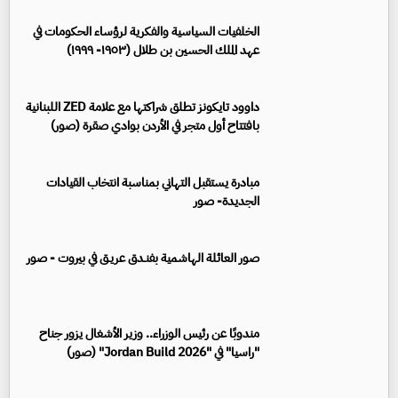
الخلفيات السياسية والفكرية لرؤساء الحكومات في
عهد الملك الحسين بن طلال (١٩٥٣- ١٩٩٩)
داوود تايكونز تطلق شراكتها مع علامة ZED اللبنانية
بافتتاح أول متجر في الأردن بوادي صقرة (صور)
مبادرة يستقبل التهاني بمناسبة انتخاب القيادات
الجديدة- صور
صور العائلة الهاشمية بفنـدق عريـق في بيروت - صور
مندوبًا عن رئيس الوزراء.. وزير الأشغال يزور جناح
"راسيا" في "Jordan Build 2026" (صور)