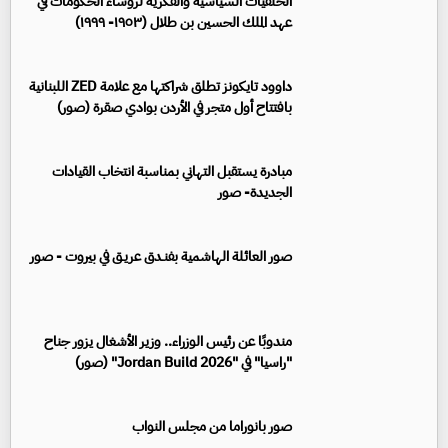
الخلفيات السياسية والفكرية لرؤساء الحكومات في
عهد الملك الحسين بن طلال (١٩٥٣- ١٩٩٩)
داوود تايكونز تطلق شراكتها مع علامة ZED اللبنانية
بافتتاح أول متجر في الأردن بوادي صقرة (صور)
مبادرة يستقبل التهاني بمناسبة انتخاب القيادات
الجديدة- صور
صور العائلة الهاشمية بفنـدق عريـق في بيروت - صور
مندوبًا عن رئيس الوزراء.. وزير الأشغال يزور جناح
"راسيا" في "Jordan Build 2026" (صور)
صور بانوراما من مجلس النواب