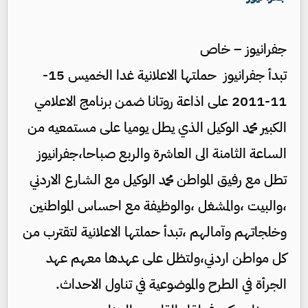
جفرانيوز – خاص
تبدأ جفرانيوز حملتها الاعلانية غدا الخميس 15-
11-2011 على اذاعة روتانا ضمن برنامج الاعلامي
الكبير محمد الوكيل الذي يطل يوميا على مستمعيه من
الساعة الثامنة الى العاشرة والربع صباحا،جفرانيوز
تطل مع رفيق المواطن محمد الوكيل مع الشارع الاردني
،والبيت ،والمشغل ،والوظيفة مع احساس المواطنين
وخلجاتهم وآمالهم ،تبدأ حملتها الاعلانية لتقترب من
كل مواطن اردني،ولتظل على عهدها معهم عهد
الجرأة في الطرح والموضوعية في تناول الاحداث.