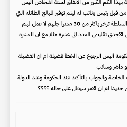
ة بهذا الكم الكبير من الانفاق لستة اشخاص اليس
ن قبل رئيس ونائب له ليتم توفير المبالغ الطائلة التي
تنفق بحق وبغير وجه حق في أحايين كثيرة كما ان السلطة تزخر باكثر من 30 مديرا جلهم لا عمل لهم
س الأجدى تقليص العدد الى عشرة مثلا مع ان العشرة
حكومة أليس الرجوع عن الخطأ فضيلة ام ان الفضيلة
هو داشر وسائب
الخاصة والجواب بالتأكيد عند الحكومة وعند الدولة
ى جديدا ام ان الامر سيظل على حاله ؟؟؟؟