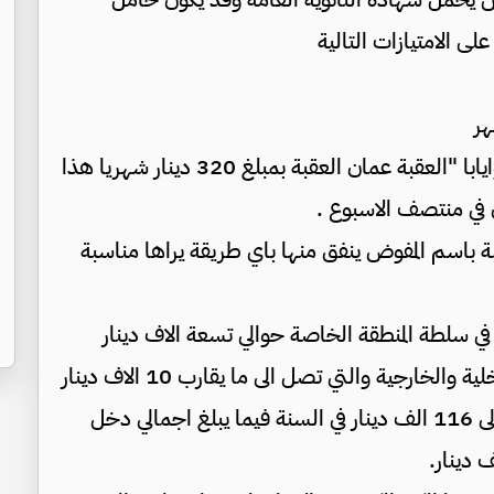
ى الامتيازات التالية
ثالثا : تذكرة سفر بالطائرة بشكل اسبوعي ذهابا وايابا "العقبة عمان العقبة بمبلغ 320 دينار شهريا هذا
ن في منتصف الاسبوع .
 دينار شهريا مسجلة باسم المفوض ينفق منها باي طريقة يراها مناسبة
 سلطة المنطقة الخاصة حوالي تسعة الاف دينار
شهري عداك عن تكلفة السفرات والمياومات الداخلية والخارجية والتي تصل الى ما يقارب 10 الاف دينار
سنويا أي ان كلفة المفوض الواحد السنوية تصل الى 116 الف دينار في السنة فيما يبلغ اجمالي دخل