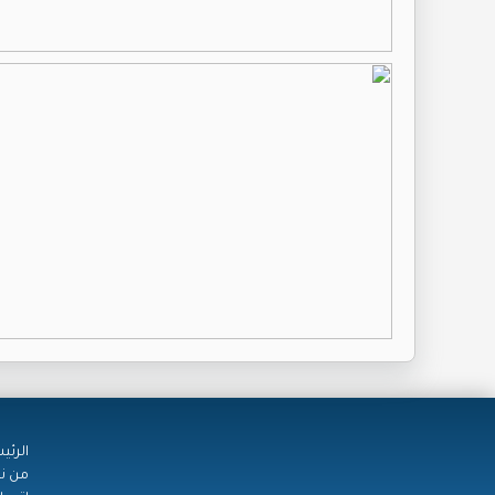
الرئي
من ن