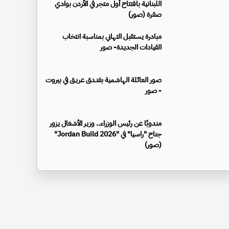
اللبنانية بافتتاح أول متجر في الأردن بوادي
صقرة (صور)
مبادرة يستقبل التهاني بمناسبة انتخاب
القيادات الجديدة- صور
صور العائلة الهاشمية بفنـدق عريـق في بيروت
- صور
مندوبًا عن رئيس الوزراء.. وزير الأشغال يزور
جناح "راسيا" في "Jordan Build 2026"
(صور)