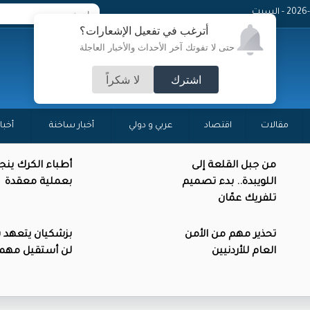
 - السبت
أترغب في تفعيل الإشعارات؟
حتى لا تفوتك آخر الأحداث والأخبار العاجلة
اشترك
لا شكراً
مقالات
اقتصاد
عربي و دولي
أخبار ساخنة
أخبا
من جبل القلعة إلى
أطباء الكرك ينج
اللويبدة.. بدء تصميم
بعملية معقدة
تلفريك عمّان
تحذير مهم من الأمن
بزشكيان يتعهد 
العام للأردنيين
لن أستقيل مهم