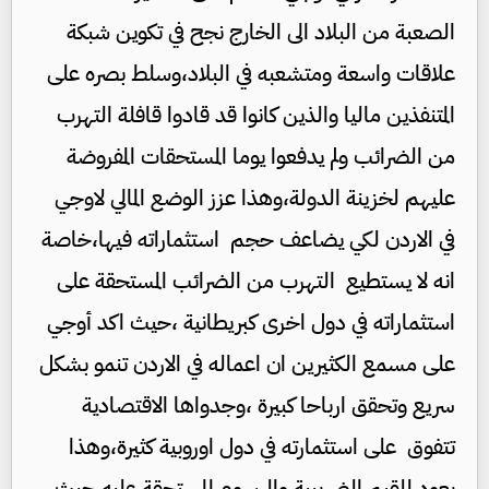
الصعبة من البلاد الى الخارج نجح في تكوين شبكة
علاقات واسعة ومتشعبه في البلاد،وسلط بصره على
المتنفذين ماليا والذين كانوا قد قادوا قافلة التهرب
من الضرائب ولم يدفعوا يوما المستحقات المفروضة
عليهم لخزينة الدولة،وهذا عزز الوضع المالي لاوجي
في الاردن لكي يضاعف حجم استثماراته فيها،خاصة
انه لا يستطيع التهرب من الضرائب المستحقة على
استثماراته في دول اخرى كبريطانية ،حيث اكد أوجي
على مسمع الكثيرين ان اعماله في الاردن تنمو بشكل
سريع وتحقق ارباحا كبيرة ،وجدواها الاقتصادية
تتفوق على استثمارته في دول اوروبية كثيرة،وهذا
يعود للقيم الضريبية والرسوم المستحقة عليه حيث