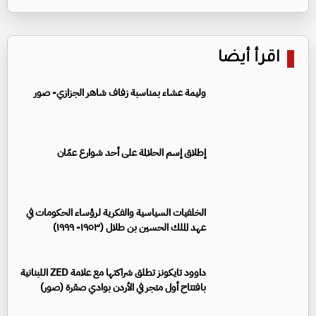
اقرأ أيضا
وليمة عشاء بمناسبة زفاف شاهر الجزازي- صور
إطلاق إسم الحلالمة على أحد شوارع عمّان
الخلفيات السياسية والفكرية لرؤساء الحكومات في
عهد الملك الحسين بن طلال (١٩٥٣- ١٩٩٩)
داوود تايكونز تطلق شراكتها مع علامة ZED اللبنانية
بافتتاح أول متجر في الأردن بوادي صقرة (صور)