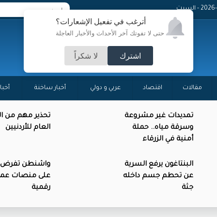
 - السبت
أترغب في تفعيل الإشعارات؟
حتى لا تفوتك آخر الأحداث والأخبار العاجلة
اشترك
لا شكراً
مقالات
اقتصاد
عربي و دولي
أخبار ساخنة
أخبا
تمديدات غير مشروعة
تحذير مهم من ال
وسرقة مياه.. حملة
العام للأردنيين
أمنية في الزرقاء
البنتاغون يرفع السرية
واشنطن تفرض 
عن تحطم جسم داخله
على منصات عمل
جثة
رقمية