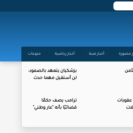
ر مصورة
أخبار فنية
أخبار رياضية
منوعات
أمن
بزشكيان يتعهد بالصمود:
لن أستقيل مهما حدث
عقوبات
ترامب يصف حكمًا
ات
قضائيًا بأنه "عار وطني"