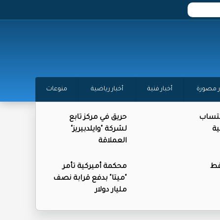
ر مصورة
أخبار فنية
أخبار رياضية
منوعات
كتساب
حريق في مركز تابع
ية
لشركة "وايلدبيريز"
العملاقة
فط
محكمة أميركية تأمر
"ميتا" بدفع قرابة نصف
مليار دولار