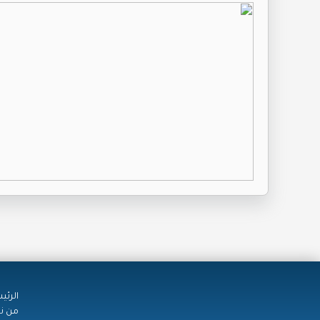
الرئي
من ن